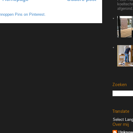
koeltech
afgerond.
noppen Pins on Pinterest.
Zoeken
Translate
Select Lan
Over mij
Unkno