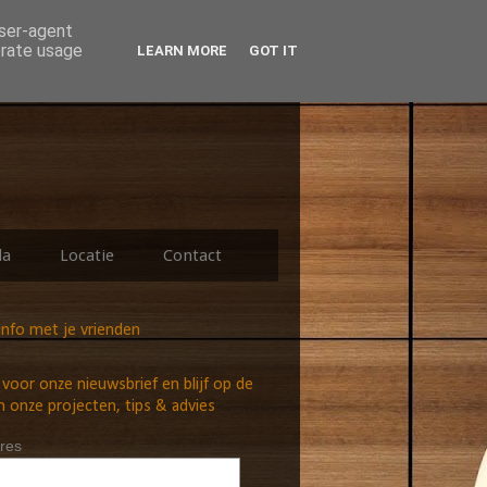
user-agent
erate usage
LEARN MORE
GOT IT
da
Locatie
Contact
info met je vrienden
n voor onze nieuwsbrief en blijf op de
 onze projecten, tips & advies
res