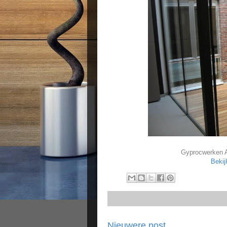
Gyprocwerken A
Bekij
Nieuwere post