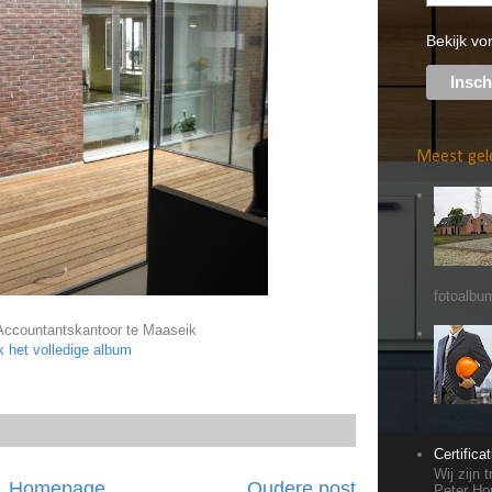
Bekijk vo
Meest gel
fotoalbum
ccountantskantoor te Maaseik
k het volledige album
Certifica
Wij zijn
Homepage
Oudere post
Peter Hou