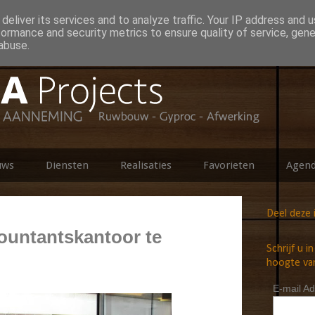
deliver its services and to analyze traffic. Your IP address and 
formance and security metrics to ensure quality of service, gen
abuse.
uws
Diensten
Realisaties
Favorieten
Agen
Deel deze 
untantskantoor te
Schrijf u i
hoogte van
E-mail Ad