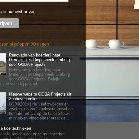
rige nieuwsbrieven.
ezen afgelopen 30 dagen
Renovatie van boerderij naar
Dierenkliniek Diepenbeek Limburg
door GOBA Projects
Renovatie van boerderij naar
Dierenkliniek Diepenbeek Limburg
door GOBA Projects. Bekijk
 van volledig project
Nieuwe website GOBA Projects uit
Zonhoven online
06/04/2014 | Na veel zwoegen en
zweten, na veel zoekwerk zowel op
het internet als op de talloze foto-,
muziek-en video-sites, staat de...
tie koeltechnieken
 trots te melden dat onze medewerker
ben zijn 2 jarige opleiding